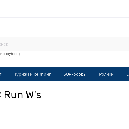
стерская
Прокат
Мототехника
Опт
Контакты
р:
сноуборд
г
Туризм и кемпинг
SUP-борды
Ролики
С
C Run W's