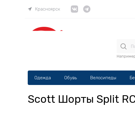
Красноярск
ВЕЛОма
Наприме
Одежда
Обувь
Велосипеды
Бе
Scott Шорты Split R