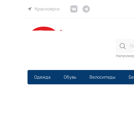
Красноярск
ВЕЛОма
Наприме
Одежда
Обувь
Велосипеды
Бе