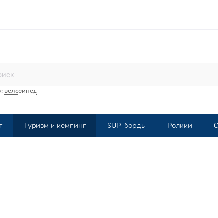
стерская
Прокат
Мототехника
Опт
Контакты
р:
велосипед
г
Туризм и кемпинг
SUP-борды
Ролики
С