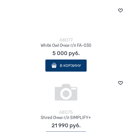
68077
White Owl Очки г/л FA-030
5 000
 руб.
В КОРЗИНУ
68075
Shred Очки г/л SIMPLIFY+
21 990
 руб.