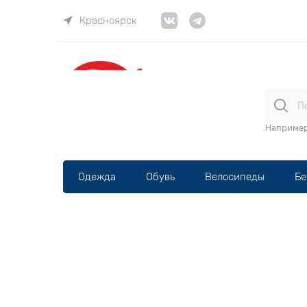
Красноярск
ВЕЛОма
Наприме
Одежда
Обувь
Велосипеды
Бе