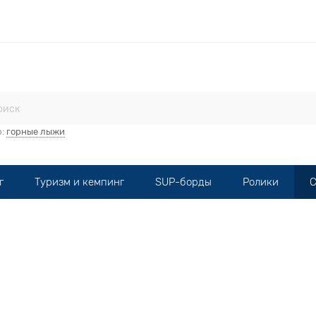
стерская
Прокат
Мототехника
Опт
Контакты
р:
горные лыжи
г
Туризм и кемпинг
SUP-борды
Ролики
С